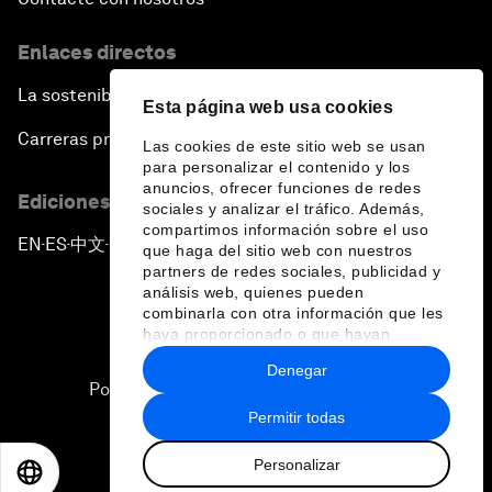
Enlaces directos
La sostenibilidad en el Foro
Esta página web usa cookies
Carreras profesionales
Las cookies de este sitio web se usan
para personalizar el contenido y los
anuncios, ofrecer funciones de redes
Ediciones en otros idiomas
sociales y analizar el tráfico. Además,
compartimos información sobre el uso
EN
ES
中文
日本語
▪
▪
▪
que haga del sitio web con nuestros
partners de redes sociales, publicidad y
análisis web, quienes pueden
combinarla con otra información que les
haya proporcionado o que hayan
recopilado a partir del uso que haya
Denegar
hecho de sus servicios.
Política de privacidad y normas de uso
Permitir todas
Sitemap
Personalizar
©
2026
Foro Económico Mundial
EN
ES
中文
日本語