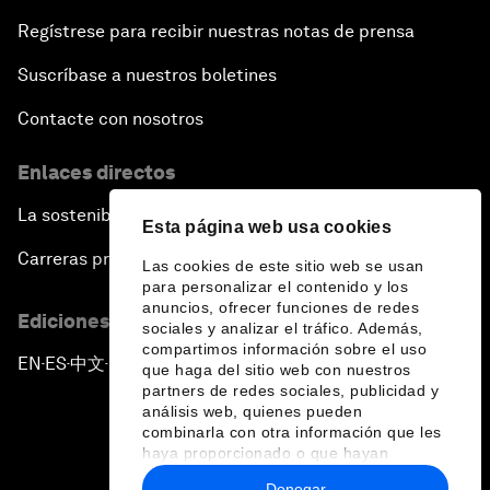
Regístrese para recibir nuestras notas de prensa
Suscríbase a nuestros boletines
Contacte con nosotros
Enlaces directos
La sostenibilidad en el Foro
Esta página web usa cookies
Carreras profesionales
Las cookies de este sitio web se usan
para personalizar el contenido y los
anuncios, ofrecer funciones de redes
Ediciones en otros idiomas
sociales y analizar el tráfico. Además,
compartimos información sobre el uso
EN
ES
中文
日本語
▪
▪
▪
que haga del sitio web con nuestros
partners de redes sociales, publicidad y
análisis web, quienes pueden
combinarla con otra información que les
haya proporcionado o que hayan
recopilado a partir del uso que haya
Denegar