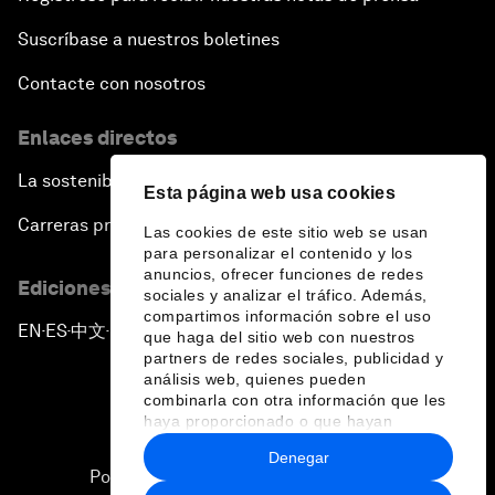
Suscríbase a nuestros boletines
Contacte con nosotros
Enlaces directos
La sostenibilidad en el Foro
Esta página web usa cookies
Carreras profesionales
Las cookies de este sitio web se usan
para personalizar el contenido y los
anuncios, ofrecer funciones de redes
Ediciones en otros idiomas
sociales y analizar el tráfico. Además,
compartimos información sobre el uso
EN
ES
中文
日本語
▪
▪
▪
que haga del sitio web con nuestros
partners de redes sociales, publicidad y
análisis web, quienes pueden
combinarla con otra información que les
haya proporcionado o que hayan
recopilado a partir del uso que haya
Denegar
hecho de sus servicios.
Política de privacidad y normas de uso