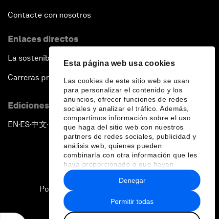
Contacte con nosotros
Enlaces directos
La sostenibilidad en el Foro
Esta página web usa cookies
Carreras profesionales
Las cookies de este sitio web se usan
para personalizar el contenido y los
anuncios, ofrecer funciones de redes
Ediciones en otros idiomas
sociales y analizar el tráfico. Además,
compartimos información sobre el uso
EN
ES
中文
日本語
▪
▪
▪
que haga del sitio web con nuestros
partners de redes sociales, publicidad y
análisis web, quienes pueden
combinarla con otra información que les
haya proporcionado o que hayan
recopilado a partir del uso que haya
Denegar
hecho de sus servicios.
Política de privacidad y normas de uso
Permitir todas
Sitemap