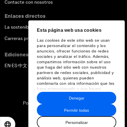
Contacte con nosotros
Enlaces directos
La sostenibilidad en el Foro
Esta página web usa cookies
Carreras profesionales
Las cookies de este sitio web se usan
para personalizar el contenido y los
anuncios, ofrecer funciones de redes
Ediciones en otros idiomas
sociales y analizar el tráfico. Además,
compartimos información sobre el uso
EN
ES
中文
日本語
▪
▪
▪
que haga del sitio web con nuestros
partners de redes sociales, publicidad y
análisis web, quienes pueden
combinarla con otra información que les
haya proporcionado o que hayan
recopilado a partir del uso que haya
Denegar
hecho de sus servicios.
Política de privacidad y normas de uso
Permitir todas
Sitemap
Personalizar
©
2026
Foro Económico Mundial
EN
ES
中文
日本語