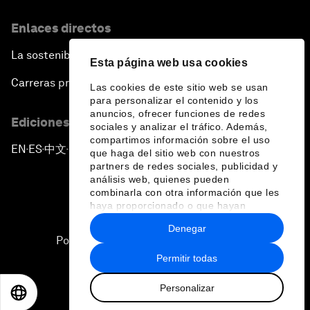
Enlaces directos
La sostenibilidad en el Foro
Esta página web usa cookies
Carreras profesionales
Las cookies de este sitio web se usan
para personalizar el contenido y los
anuncios, ofrecer funciones de redes
Ediciones en otros idiomas
sociales y analizar el tráfico. Además,
compartimos información sobre el uso
EN
ES
中文
日本語
▪
▪
▪
que haga del sitio web con nuestros
partners de redes sociales, publicidad y
análisis web, quienes pueden
combinarla con otra información que les
haya proporcionado o que hayan
recopilado a partir del uso que haya
Denegar
hecho de sus servicios.
Política de privacidad y normas de uso
Permitir todas
Sitemap
Personalizar
©
2026
Foro Económico Mundial
EN
ES
中文
日本語