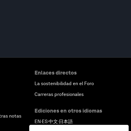
Enlaces directos
La sostenibilidad en el Foro
Carreras profesionales
Ediciones en otros idiomas
tras notas
EN
ES
中文
日本語
▪
▪
▪