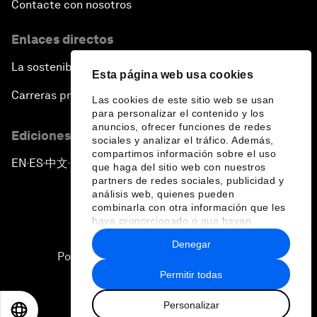
Contacte con nosotros
Enlaces directos
La sostenibilidad en el Foro
Esta página web usa cookies
Carreras profesionales
Las cookies de este sitio web se usan
para personalizar el contenido y los
anuncios, ofrecer funciones de redes
Ediciones en otros idiomas
sociales y analizar el tráfico. Además,
compartimos información sobre el uso
EN
ES
中文
日本語
▪
▪
▪
que haga del sitio web con nuestros
partners de redes sociales, publicidad y
análisis web, quienes pueden
combinarla con otra información que les
haya proporcionado o que hayan
recopilado a partir del uso que haya
Denegar
hecho de sus servicios.
Política de privacidad y normas de uso
Permitir todas
Sitemap
Personalizar
©
2026
Foro Económico Mundial
EN
ES
中文
日本語