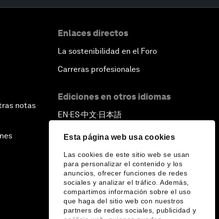
Enlaces directos
La sostenibilidad en el Foro
Carreras profesionales
Ediciones en otros idiomas
tras notas
EN
ES
中文
日本語
▪
▪
▪
ines
Esta página web usa cookies
Las cookies de este sitio web se usan
para personalizar el contenido y los
anuncios, ofrecer funciones de redes
sociales y analizar el tráfico. Además,
compartimos información sobre el uso
que haga del sitio web con nuestros
partners de redes sociales, publicidad y