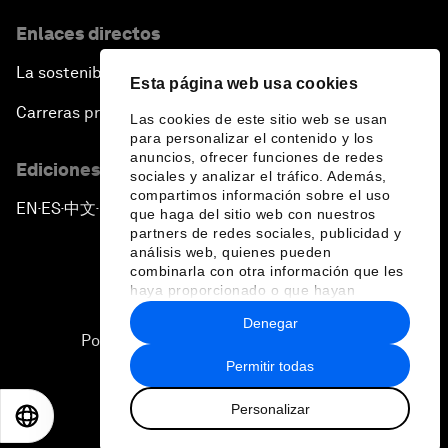
Enlaces directos
La sostenibilidad en el Foro
Esta página web usa cookies
Carreras profesionales
Las cookies de este sitio web se usan
para personalizar el contenido y los
anuncios, ofrecer funciones de redes
Ediciones en otros idiomas
sociales y analizar el tráfico. Además,
compartimos información sobre el uso
EN
ES
中文
日本語
▪
▪
▪
que haga del sitio web con nuestros
partners de redes sociales, publicidad y
análisis web, quienes pueden
combinarla con otra información que les
haya proporcionado o que hayan
recopilado a partir del uso que haya
Denegar
hecho de sus servicios.
Política de privacidad y normas de uso
Permitir todas
Sitemap
Personalizar
©
2026
Foro Económico Mundial
EN
ES
中文
日本語