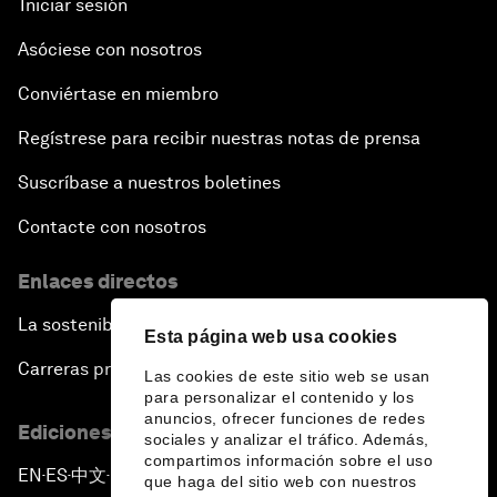
Iniciar sesión
Asóciese con nosotros
Conviértase en miembro
Regístrese para recibir nuestras notas de prensa
Suscríbase a nuestros boletines
Contacte con nosotros
Enlaces directos
La sostenibilidad en el Foro
Esta página web usa cookies
Carreras profesionales
Las cookies de este sitio web se usan
para personalizar el contenido y los
anuncios, ofrecer funciones de redes
Ediciones en otros idiomas
sociales y analizar el tráfico. Además,
compartimos información sobre el uso
EN
ES
中文
日本語
▪
▪
▪
que haga del sitio web con nuestros