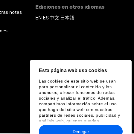
Ediciones en otros idiomas
tras notas
EN
ES
中文
日本語
▪
▪
▪
ines
Esta página web usa cookies
Las cookies de este sitio web se usan
para personalizar el contenido y los
anuncios, ofrecer funciones de redes
sociales y analizar el tráfico. Además,
compartimos información sobre el uso
que haga del sitio web con nuestros
partners de redes sociales, publicidad y
análisis web, quienes pueden
combinarla con otra información que les
Denegar
haya proporcionado o que hayan