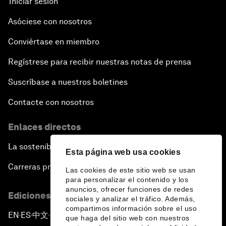
Iniciar sesión
Asóciese con nosotros
Conviértase en miembro
Regístrese para recibir nuestras notas de prensa
Suscríbase a nuestros boletines
Contacte con nosotros
Enlaces directos
La sostenibilidad en el Foro
Esta página web usa cookies
Carreras profesionales
Las cookies de este sitio web se usan
para personalizar el contenido y los
anuncios, ofrecer funciones de redes
Ediciones en otros idiomas
sociales y analizar el tráfico. Además,
compartimos información sobre el uso
EN
ES
中文
日本語
▪
▪
▪
que haga del sitio web con nuestros