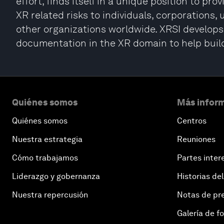
effort, finds itself in a unique position to pr
XR related risks to individuals, corporations,
other organizations worldwide. XRSI develop
documentation in the XR domain to help build
Quiénes somos
Más inform
Quiénes somos
Centros
Nuestra estrategia
Reuniones
Cómo trabajamos
Partes inter
Liderazgo y gobernanza
Historias del
Nuestra repercusión
Notas de pr
Galería de f