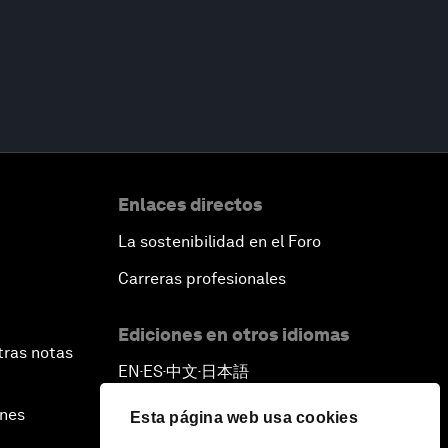
Enlaces directos
La sostenibilidad en el Foro
Carreras profesionales
Ediciones en otros idiomas
tras notas
EN
ES
中文
日本語
▪
▪
▪
ines
Esta página web usa cookies