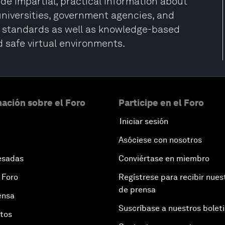
ovide impartial, practical information about
 universities, government agencies, and
s standards as well as knowledge-based
 safe virtual environments.
ación sobre el Foro
Participe en el Foro
Iniciar sesión
Asóciese con nosotros
esadas
Conviértase en miembro
 Foro
Regístrese para recibir nues
de prensa
ensa
Suscríbase a nuestros bolet
otos