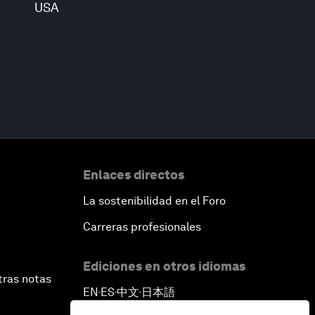
USA
Enlaces directos
La sostenibilidad en el Foro
Carreras profesionales
Ediciones en otros idiomas
tras notas
EN
ES
中文
日本語
▪
▪
▪