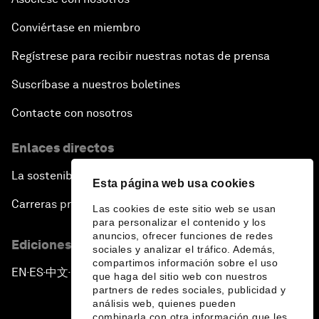
Conviértase en miembro
Regístrese para recibir nuestras notas de prensa
Suscríbase a nuestros boletines
Contacte con nosotros
Enlaces directos
La sostenibilidad en el Foro
Esta página web usa cookies
Carreras profesionales
Las cookies de este sitio web se usan
para personalizar el contenido y los
anuncios, ofrecer funciones de redes
Ediciones en otros idiomas
sociales y analizar el tráfico. Además,
compartimos información sobre el uso
EN
ES
中文
日本語
▪
▪
▪
que haga del sitio web con nuestros
partners de redes sociales, publicidad y
análisis web, quienes pueden
combinarla con otra información que les