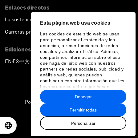
Enlaces directos
La sostenibilidad en el Foro
Esta página web usa cookies
Carreras profesionales
Las cookies de este sitio web se usan
para personalizar el contenido y los
anuncios, ofrecer funciones de redes
Ediciones en otros idiomas
sociales y analizar el tráfico. Además,
compartimos información sobre el uso
EN
ES
中文
日本語
▪
▪
▪
que haga del sitio web con nuestros
partners de redes sociales, publicidad y
análisis web, quienes pueden
combinarla con otra información que les
haya proporcionado o que hayan
recopilado a partir del uso que haya
Denegar
hecho de sus servicios.
Política de privacidad y normas de uso
Permitir todas
Sitemap
Personalizar
©
2026
Foro Económico Mundial
EN
ES
中文
日本語