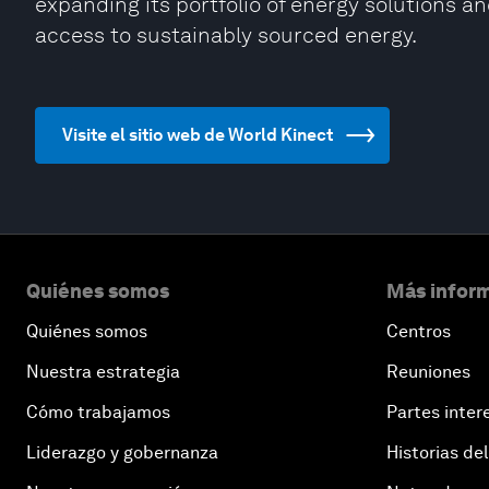
expanding its portfolio of energy solutions a
access to sustainably sourced energy.
Visite el sitio web de World Kinect
Quiénes somos
Más inform
Quiénes somos
Centros
Nuestra estrategia
Reuniones
Cómo trabajamos
Partes inter
Liderazgo y gobernanza
Historias del