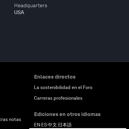
Headquarters
USA
Enlaces directos
La sostenibilidad en el Foro
Carreras profesionales
Ediciones en otros idiomas
tras notas
EN
ES
中文
日本語
▪
▪
▪