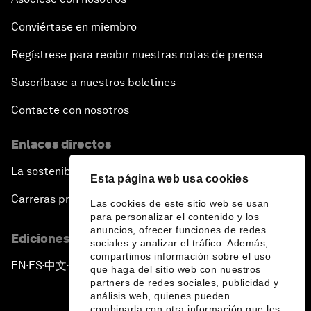
Conviértase en miembro
Regístrese para recibir nuestras notas de prensa
Suscríbase a nuestros boletines
Contacte con nosotros
Enlaces directos
La sostenibilidad en el Foro
Esta página web usa cookies
Carreras profesionales
Las cookies de este sitio web se usan
para personalizar el contenido y los
anuncios, ofrecer funciones de redes
Ediciones en otros idiomas
sociales y analizar el tráfico. Además,
compartimos información sobre el uso
EN
ES
中文
日本語
▪
▪
▪
que haga del sitio web con nuestros
partners de redes sociales, publicidad y
análisis web, quienes pueden
combinarla con otra información que les