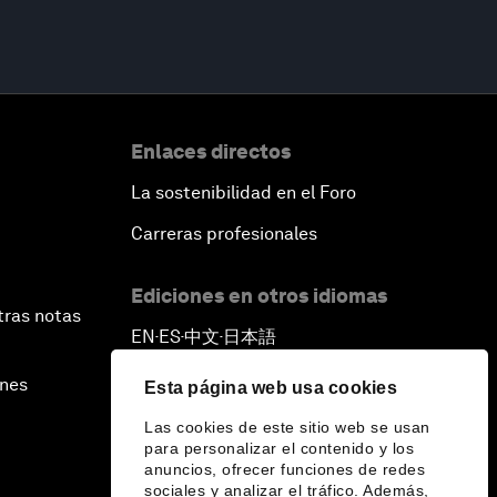
Enlaces directos
La sostenibilidad en el Foro
Carreras profesionales
Ediciones en otros idiomas
tras notas
EN
ES
中文
日本語
▪
▪
▪
ines
Esta página web usa cookies
Las cookies de este sitio web se usan
para personalizar el contenido y los
anuncios, ofrecer funciones de redes
sociales y analizar el tráfico. Además,