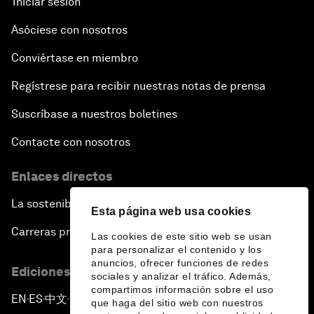
Iniciar sesión
Asóciese con nosotros
Conviértase en miembro
Regístrese para recibir nuestras notas de prensa
Suscríbase a nuestros boletines
Contacte con nosotros
Enlaces directos
La sostenibilidad en el Foro
Esta página web usa cookies
Carreras profesionales
Las cookies de este sitio web se usan
para personalizar el contenido y los
anuncios, ofrecer funciones de redes
Ediciones en otros idiomas
sociales y analizar el tráfico. Además,
compartimos información sobre el uso
EN
ES
中文
日本語
▪
▪
▪
que haga del sitio web con nuestros