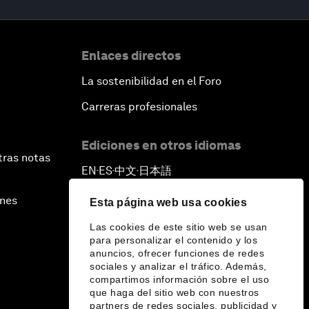
Enlaces directos
La sostenibilidad en el Foro
Carreras profesionales
Ediciones en otros idiomas
tras notas
EN
ES
中文
日本語
▪
▪
▪
ines
Esta página web usa cookies
Las cookies de este sitio web se usan
para personalizar el contenido y los
anuncios, ofrecer funciones de redes
sociales y analizar el tráfico. Además,
compartimos información sobre el uso
que haga del sitio web con nuestros
partners de redes sociales, publicidad y