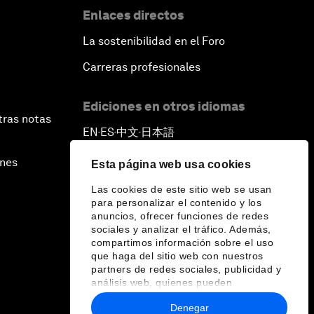
Enlaces directos
La sostenibilidad en el Foro
Carreras profesionales
Ediciones en otros idiomas
tras notas
EN
ES
中文
日本語
▪
▪
▪
ines
Esta página web usa cookies
Las cookies de este sitio web se usan
para personalizar el contenido y los
anuncios, ofrecer funciones de redes
sociales y analizar el tráfico. Además,
compartimos información sobre el uso
que haga del sitio web con nuestros
partners de redes sociales, publicidad y
análisis web, quienes pueden
combinarla con otra información que les
Denegar
haya proporcionado o que hayan