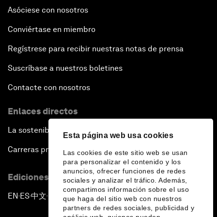
Asóciese con nosotros
Conviértase en miembro
Regístrese para recibir nuestras notas de prensa
Suscríbase a nuestros boletines
Contacte con nosotros
Enlaces directos
La sostenibilidad en el Foro
Esta página web usa cookies
Carreras profesionales
Las cookies de este sitio web se usan
para personalizar el contenido y los
anuncios, ofrecer funciones de redes
Ediciones en otros idiomas
sociales y analizar el tráfico. Además,
compartimos información sobre el uso
EN
ES
中文
日本語
▪
▪
▪
que haga del sitio web con nuestros
partners de redes sociales, publicidad y