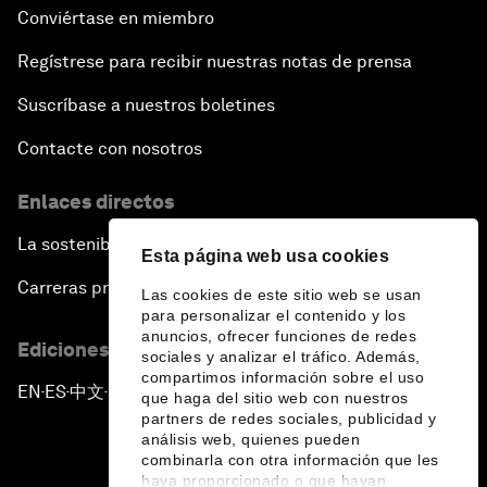
Conviértase en miembro
Regístrese para recibir nuestras notas de prensa
Suscríbase a nuestros boletines
Contacte con nosotros
Enlaces directos
La sostenibilidad en el Foro
Esta página web usa cookies
Carreras profesionales
Las cookies de este sitio web se usan
para personalizar el contenido y los
anuncios, ofrecer funciones de redes
Ediciones en otros idiomas
sociales y analizar el tráfico. Además,
compartimos información sobre el uso
EN
ES
中文
日本語
▪
▪
▪
que haga del sitio web con nuestros
partners de redes sociales, publicidad y
análisis web, quienes pueden
combinarla con otra información que les
haya proporcionado o que hayan