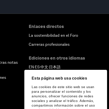
Enlaces directos
La sostenibilidad en el Foro
Carreras profesionales
Ediciones en otros idiomas
tras notas
EN
ES
中文
日本語
▪
▪
▪
ines
Esta página web usa cookies
Las cookies de este sitio web se usan
para personalizar el contenido y los
anuncios, ofrecer funciones de redes
sociales y analizar el tráfico. Además,
compartimos información sobre el uso