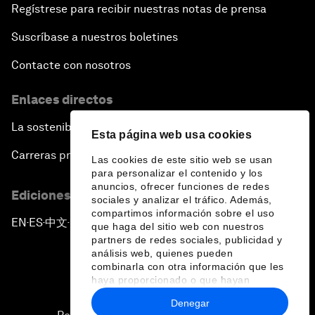
Regístrese para recibir nuestras notas de prensa
Suscríbase a nuestros boletines
Contacte con nosotros
Enlaces directos
La sostenibilidad en el Foro
Esta página web usa cookies
Carreras profesionales
Las cookies de este sitio web se usan
para personalizar el contenido y los
anuncios, ofrecer funciones de redes
Ediciones en otros idiomas
sociales y analizar el tráfico. Además,
compartimos información sobre el uso
EN
ES
中文
日本語
▪
▪
▪
que haga del sitio web con nuestros
partners de redes sociales, publicidad y
análisis web, quienes pueden
combinarla con otra información que les
haya proporcionado o que hayan
recopilado a partir del uso que haya
Denegar
hecho de sus servicios.