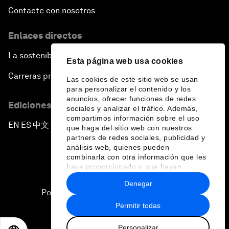
Contacte con nosotros
Enlaces directos
La sostenibilidad en el Foro
Esta página web usa cookies
Carreras profesionales
Las cookies de este sitio web se usan
para personalizar el contenido y los
anuncios, ofrecer funciones de redes
Ediciones en otros idiomas
sociales y analizar el tráfico. Además,
compartimos información sobre el uso
EN
ES
中文
日本語
▪
▪
▪
que haga del sitio web con nuestros
partners de redes sociales, publicidad y
análisis web, quienes pueden
combinarla con otra información que les
haya proporcionado o que hayan
recopilado a partir del uso que haya
Denegar
hecho de sus servicios.
Política de privacidad y normas de uso
Permitir todas
Sitemap
Personalizar