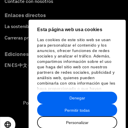
Contacte con nosotros
Enlaces directos
La sostenibilidad en el Foro
Esta página web usa cookies
Carreras profesionales
Las cookies de este sitio web se usan
para personalizar el contenido y los
anuncios, ofrecer funciones de redes
Ediciones en otros idiomas
sociales y analizar el tráfico. Además,
compartimos información sobre el uso
EN
ES
中文
日本語
▪
▪
▪
que haga del sitio web con nuestros
partners de redes sociales, publicidad y
análisis web, quienes pueden
combinarla con otra información que les
haya proporcionado o que hayan
recopilado a partir del uso que haya
Denegar
hecho de sus servicios.
Política de privacidad y normas de uso
Permitir todas
Sitemap
Personalizar
©
2026
Foro Económico Mundial
EN
ES
中文
日本語