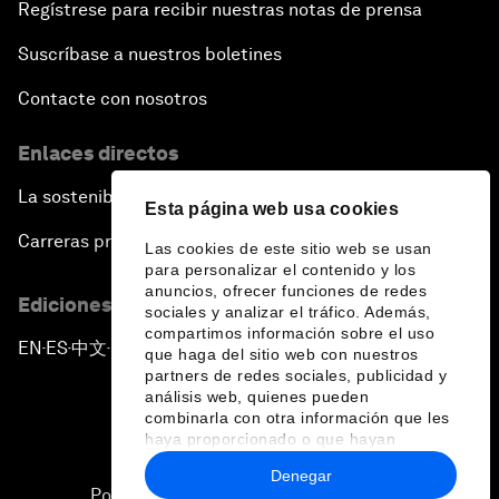
Regístrese para recibir nuestras notas de prensa
Suscríbase a nuestros boletines
Contacte con nosotros
Enlaces directos
La sostenibilidad en el Foro
Esta página web usa cookies
Carreras profesionales
Las cookies de este sitio web se usan
para personalizar el contenido y los
anuncios, ofrecer funciones de redes
Ediciones en otros idiomas
sociales y analizar el tráfico. Además,
compartimos información sobre el uso
EN
ES
中文
日本語
▪
▪
▪
que haga del sitio web con nuestros
partners de redes sociales, publicidad y
análisis web, quienes pueden
combinarla con otra información que les
haya proporcionado o que hayan
recopilado a partir del uso que haya
Denegar
hecho de sus servicios.
Política de privacidad y normas de uso