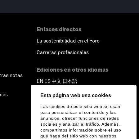
Enlaces directos
La sostenibilidad en el Foro
Carreras profesionales
Ediciones en otros idiomas
tras notas
EN
ES
中文
日本語
▪
▪
▪
ines
Esta página web usa cookies
Las cookies de este sitio web se usan
para personalizar el contenido y los
anuncios, ofrecer funciones de redes
sociales y analizar el tráfico. Además,
compartimos información sobre el uso
que haga del sitio web con nuestros