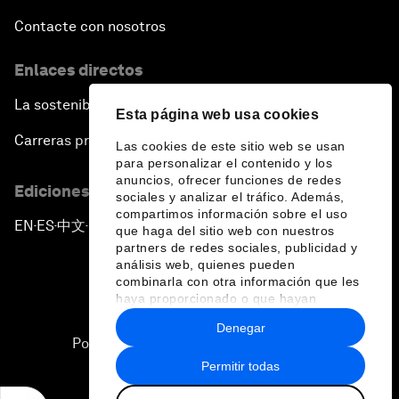
Contacte con nosotros
Enlaces directos
La sostenibilidad en el Foro
Esta página web usa cookies
Carreras profesionales
Las cookies de este sitio web se usan
para personalizar el contenido y los
anuncios, ofrecer funciones de redes
Ediciones en otros idiomas
sociales y analizar el tráfico. Además,
compartimos información sobre el uso
EN
ES
中文
日本語
▪
▪
▪
que haga del sitio web con nuestros
partners de redes sociales, publicidad y
análisis web, quienes pueden
combinarla con otra información que les
haya proporcionado o que hayan
recopilado a partir del uso que haya
Denegar
hecho de sus servicios.
Política de privacidad y normas de uso
Permitir todas
Sitemap