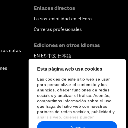
Enlaces directos
La sostenibilidad en el Foro
Carreras profesionales
Ediciones en otros idiomas
tras notas
EN
ES
中文
日本語
▪
▪
▪
ines
Esta página web usa cookies
Las cookies de este sitio web se usan
para personalizar el contenido y los
anuncios, ofrecer funciones de redes
sociales y analizar el tráfico. Además,
compartimos información sobre el uso
que haga del sitio web con nuestros
partners de redes sociales, publicidad y
análisis web, quienes pueden
combinarla con otra información que les
Denegar