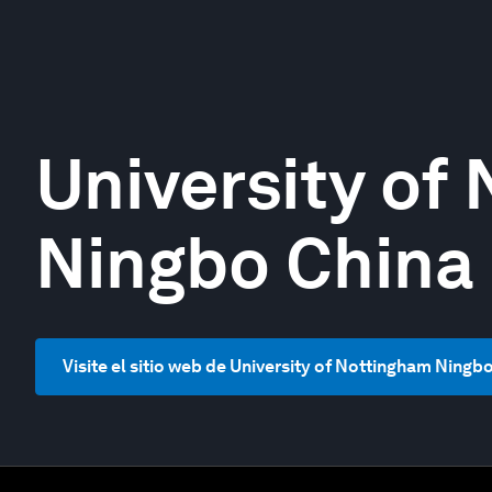
University of
Ningbo China
Visite el sitio web de University of Nottingham Ningb