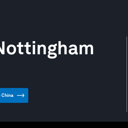
 Nottingham
o China