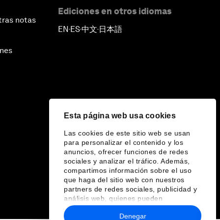
Ediciones en otros idiomas
tras notas
EN
ES
中文
日本語
▪
▪
▪
ines
Esta página web usa cookies
Las cookies de este sitio web se usan
para personalizar el contenido y los
anuncios, ofrecer funciones de redes
sociales y analizar el tráfico. Además,
compartimos información sobre el uso
que haga del sitio web con nuestros
partners de redes sociales, publicidad y
análisis web, quienes pueden
combinarla con otra información que les
Denegar
haya proporcionado o que hayan