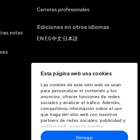
Carreras profesionales
Ediciones en otros idiomas
tras notas
EN
ES
中文
日本語
▪
▪
▪
ines
Esta página web usa cookies
Las cookies de este sitio web se usan
para personalizar el contenido y los
anuncios, ofrecer funciones de redes
sociales y analizar el tráfico. Además,
compartimos información sobre el uso
que haga del sitio web con nuestros
partners de redes sociales, publicidad y
análisis web, quienes pueden
combinarla con otra información que les
Denegar
haya proporcionado o que hayan