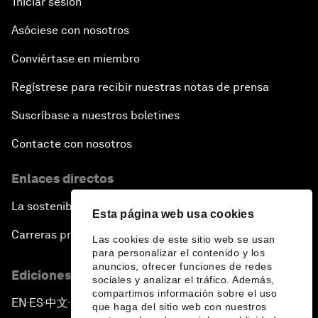
Iniciar sesión
Asóciese con nosotros
Conviértase en miembro
Regístrese para recibir nuestras notas de prensa
Suscríbase a nuestros boletines
Contacte con nosotros
Enlaces directos
La sostenibilidad en el Foro
Esta página web usa cookies
Carreras profesionales
Las cookies de este sitio web se usan
para personalizar el contenido y los
anuncios, ofrecer funciones de redes
Ediciones en otros idiomas
sociales y analizar el tráfico. Además,
compartimos información sobre el uso
EN
ES
中文
日本語
▪
▪
▪
que haga del sitio web con nuestros