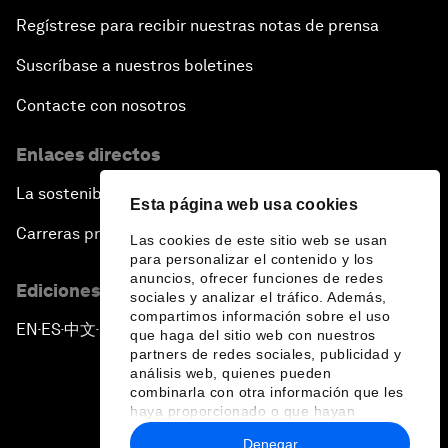
Regístrese para recibir nuestras notas de prensa
Suscríbase a nuestros boletines
Contacte con nosotros
Enlaces directos
La sostenibilidad en el Foro
Esta página web usa cookies
Carreras profesionales
Las cookies de este sitio web se usan
para personalizar el contenido y los
anuncios, ofrecer funciones de redes
Ediciones en otros idiomas
sociales y analizar el tráfico. Además,
compartimos información sobre el uso
EN
ES
中文
日本語
▪
▪
▪
que haga del sitio web con nuestros
partners de redes sociales, publicidad y
análisis web, quienes pueden
combinarla con otra información que les
haya proporcionado o que hayan
recopilado a partir del uso que haya
Denegar