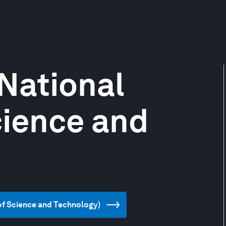
National
cience and
e of Science and Technology)