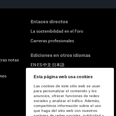
Enlaces directos
La sostenibilidad en el Foro
Carreras profesionales
Ediciones en otros idiomas
tras notas
EN
ES
中文
日本語
▪
▪
▪
ines
Esta página web usa cookies
Las cookies de este sitio web se usan
para personalizar el contenido y los
anuncios, ofrecer funciones de redes
sociales y analizar el tráfico. Además,
compartimos información sobre el uso
que haga del sitio web con nuestros
partners de redes sociales, publicidad y