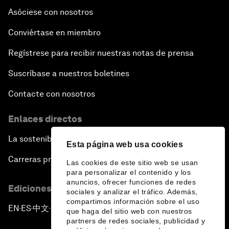
Asóciese con nosotros
Conviértase en miembro
Regístrese para recibir nuestras notas de prensa
Suscríbase a nuestros boletines
Contacte con nosotros
Enlaces directos
La sostenibilidad en el Foro
Esta página web usa cookies
Carreras profesionales
Las cookies de este sitio web se usan
para personalizar el contenido y los
anuncios, ofrecer funciones de redes
Ediciones en otros idiomas
sociales y analizar el tráfico. Además,
compartimos información sobre el uso
EN
ES
中文
日本語
▪
▪
▪
que haga del sitio web con nuestros
partners de redes sociales, publicidad y