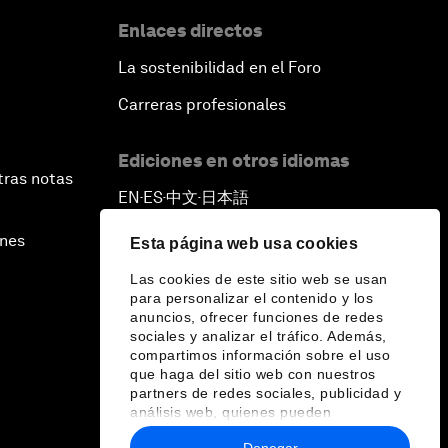
Enlaces directos
La sostenibilidad en el Foro
Carreras profesionales
Ediciones en otros idiomas
tras notas
EN
ES
中文
日本語
▪
▪
▪
ines
Esta página web usa cookies
Las cookies de este sitio web se usan
para personalizar el contenido y los
anuncios, ofrecer funciones de redes
sociales y analizar el tráfico. Además,
compartimos información sobre el uso
que haga del sitio web con nuestros
partners de redes sociales, publicidad y
análisis web, quienes pueden
combinarla con otra información que les
Denegar