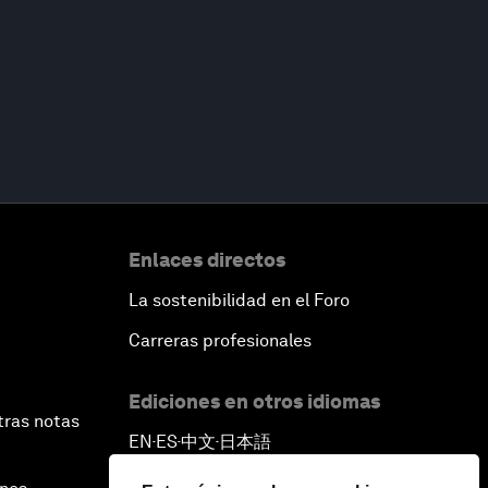
Enlaces directos
La sostenibilidad en el Foro
Carreras profesionales
Ediciones en otros idiomas
tras notas
EN
ES
中文
日本語
▪
▪
▪