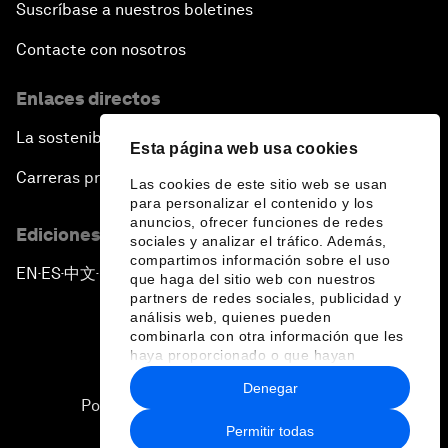
Suscríbase a nuestros boletines
Contacte con nosotros
Enlaces directos
La sostenibilidad en el Foro
Esta página web usa cookies
Carreras profesionales
Las cookies de este sitio web se usan
para personalizar el contenido y los
anuncios, ofrecer funciones de redes
Ediciones en otros idiomas
sociales y analizar el tráfico. Además,
compartimos información sobre el uso
EN
ES
中文
日本語
▪
▪
▪
que haga del sitio web con nuestros
partners de redes sociales, publicidad y
análisis web, quienes pueden
combinarla con otra información que les
haya proporcionado o que hayan
recopilado a partir del uso que haya
Denegar
hecho de sus servicios.
Política de privacidad y normas de uso
Permitir todas
Sitemap