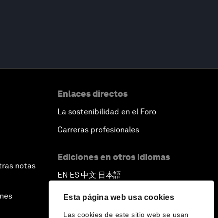
Enlaces directos
La sostenibilidad en el Foro
Carreras profesionales
Ediciones en otros idiomas
tras notas
EN
ES
中文
日本語
▪
▪
▪
ines
Esta página web usa cookies
Las cookies de este sitio web se usan