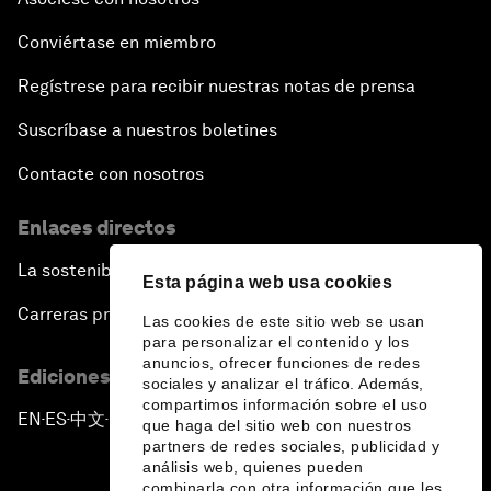
Conviértase en miembro
Regístrese para recibir nuestras notas de prensa
Suscríbase a nuestros boletines
Contacte con nosotros
Enlaces directos
La sostenibilidad en el Foro
Esta página web usa cookies
Carreras profesionales
Las cookies de este sitio web se usan
para personalizar el contenido y los
anuncios, ofrecer funciones de redes
Ediciones en otros idiomas
sociales y analizar el tráfico. Además,
compartimos información sobre el uso
EN
ES
中文
日本語
▪
▪
▪
que haga del sitio web con nuestros
partners de redes sociales, publicidad y
análisis web, quienes pueden
combinarla con otra información que les