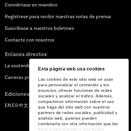
Conviértase en miembro
Regístrese para recibir nuestras notas de prensa
Suscríbase a nuestros boletines
Contacte con nosotros
Enlaces directos
La sostenibilidad en el Foro
Esta página web usa cookies
Carreras profesionales
Las cookies de este sitio web se usan
para personalizar el contenido y los
anuncios, ofrecer funciones de redes
Ediciones en otros idiomas
sociales y analizar el tráfico. Además,
compartimos información sobre el uso
EN
ES
中文
日本語
▪
▪
▪
que haga del sitio web con nuestros
partners de redes sociales, publicidad y
análisis web, quienes pueden
combinarla con otra información que les
haya proporcionado o que hayan