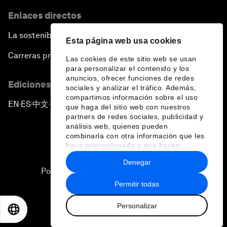
Enlaces directos
La sostenibilidad en el Foro
Esta página web usa cookies
Carreras profesionales
Las cookies de este sitio web se usan
para personalizar el contenido y los
anuncios, ofrecer funciones de redes
Ediciones en otros idiomas
sociales y analizar el tráfico. Además,
compartimos información sobre el uso
EN
ES
中文
日本語
▪
▪
▪
que haga del sitio web con nuestros
partners de redes sociales, publicidad y
análisis web, quienes pueden
combinarla con otra información que les
haya proporcionado o que hayan
recopilado a partir del uso que haya
Denegar
hecho de sus servicios.
Política de privacidad y normas de uso
Permitir todas
Sitemap
Personalizar
©
2026
Foro Económico Mundial
EN
ES
中文
日本語