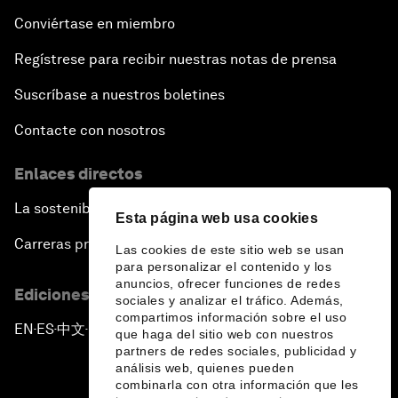
Conviértase en miembro
Regístrese para recibir nuestras notas de prensa
Suscríbase a nuestros boletines
Contacte con nosotros
Enlaces directos
La sostenibilidad en el Foro
Esta página web usa cookies
Carreras profesionales
Las cookies de este sitio web se usan
para personalizar el contenido y los
anuncios, ofrecer funciones de redes
Ediciones en otros idiomas
sociales y analizar el tráfico. Además,
compartimos información sobre el uso
EN
ES
中文
日本語
▪
▪
▪
que haga del sitio web con nuestros
partners de redes sociales, publicidad y
análisis web, quienes pueden
combinarla con otra información que les