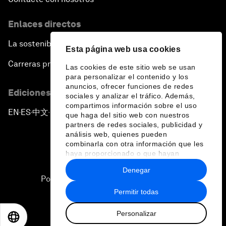
Enlaces directos
La sostenibilidad en el Foro
Esta página web usa cookies
Carreras profesionales
Las cookies de este sitio web se usan
para personalizar el contenido y los
anuncios, ofrecer funciones de redes
Ediciones en otros idiomas
sociales y analizar el tráfico. Además,
compartimos información sobre el uso
EN
ES
中文
日本語
▪
▪
▪
que haga del sitio web con nuestros
partners de redes sociales, publicidad y
análisis web, quienes pueden
combinarla con otra información que les
haya proporcionado o que hayan
recopilado a partir del uso que haya
Denegar
hecho de sus servicios.
Política de privacidad y normas de uso
Permitir todas
Sitemap
Personalizar
©
2026
Foro Económico Mundial
EN
ES
中文
日本語