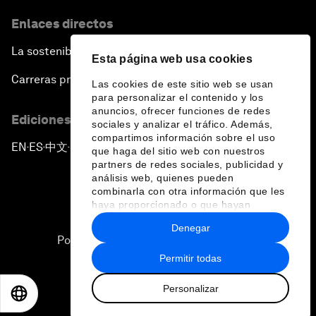
Enlaces directos
La sostenibilidad en el Foro
Esta página web usa cookies
Carreras profesionales
Las cookies de este sitio web se usan
para personalizar el contenido y los
anuncios, ofrecer funciones de redes
Ediciones en otros idiomas
sociales y analizar el tráfico. Además,
compartimos información sobre el uso
EN
ES
中文
日本語
▪
▪
▪
que haga del sitio web con nuestros
partners de redes sociales, publicidad y
análisis web, quienes pueden
combinarla con otra información que les
haya proporcionado o que hayan
recopilado a partir del uso que haya
Denegar
hecho de sus servicios.
Política de privacidad y normas de uso
Permitir todas
Sitemap
Personalizar
©
2026
Foro Económico Mundial
EN
ES
中文
日本語