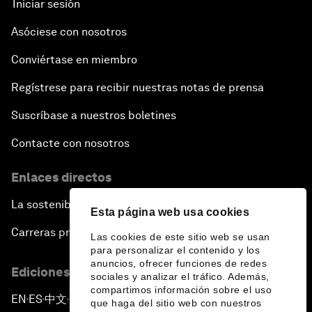
Iniciar sesión
Asóciese con nosotros
Conviértase en miembro
Regístrese para recibir nuestras notas de prensa
Suscríbase a nuestros boletines
Contacte con nosotros
Enlaces directos
La sostenibilidad en el Foro
Esta página web usa cookies
Carreras profesionales
Las cookies de este sitio web se usan
para personalizar el contenido y los
anuncios, ofrecer funciones de redes
Ediciones en otros idiomas
sociales y analizar el tráfico. Además,
compartimos información sobre el uso
EN
ES
中文
日本語
▪
▪
▪
que haga del sitio web con nuestros